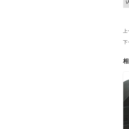
上
下
相