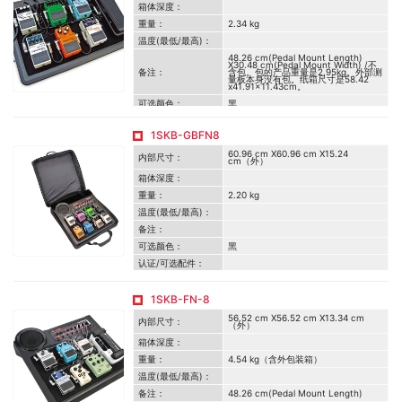
箱体深度：
重量：
2.34 kg
温度(最低/最高)：
48.26 cm(Pedal Mount Length)
X30.48 cm(Pedal Mount Width) /不
备注：
含包。包的产品重量是2.95kg。外部测
量板本身没有包。纸箱尺寸是58.42
x41.91×11.43cm。
可选颜色：
黑
认证/可选配件：
1SKB-GBFN8
60.96 cm X60.96 cm X15.24
内部尺寸：
cm（外）
箱体深度：
重量：
2.20 kg
温度(最低/最高)：
备注：
可选颜色：
黑
认证/可选配件：
1SKB-FN-8
56.52 cm X56.52 cm X13.34 cm
内部尺寸：
（外）
箱体深度：
重量：
4.54 kg（含外包装箱）
温度(最低/最高)：
备注：
48.26 cm(Pedal Mount Length)