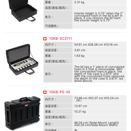
重量：
2.31 kg
温度(最低/最高)：
Interior height is 3.75″ when the 2″
convoluted foam in the lid is left in
备注：
place. if you remove the lid foam
the interior height is 5.75″
可选颜色：
认证/可选配件：
1SKB-SC2111
内尺寸：
54.61 cm X28.58 cm X10.16 cm
箱盖深度：
3.81 cm
重量：
1.63 kg
温度(最低/最高)：
The lid has a 1″ piece of convoluted
foam in it that is removeable. With
the convoluted foam in place, the
备注：
depth of the case is 2.875″ and
with the convoluted foam removed,
the depth of the case is 3.875″ (as
listed above).
可选颜色：
黑
1SKB-PS-55
认证/可选配件：
73.66 cm X52.07 cm X15.24 cm
内尺寸：
（外）
箱盖深度：
13.97 cm
重量：
10.21 kg
温度(最低/最高)：
66.04 cm( Pedal Mount Length)
备注：
X34.29 cm(Pedal Mount Width)
可选颜色：
黑