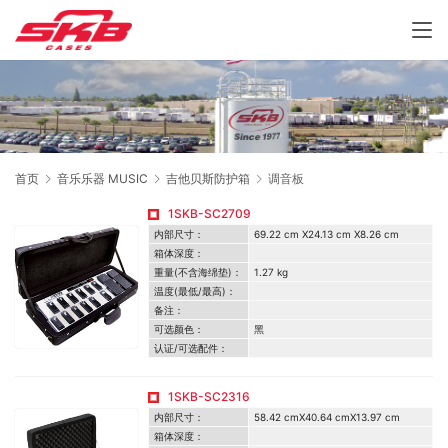
首页
音乐乐器 MUSIC
吉他贝斯防护箱
调音板
1SKB-SC2709
内部尺寸：
69.22 cm X24.13 cm X8.26 cm
箱体深度：
重量(不含海绵垫)：
1.27 kg
温度(最低/最高)：
备注：
可选颜色：
黑
认证/可选配件：
1SKB-SC2316
内部尺寸：
58.42 cmX40.64 cmX13.97 cm
箱体深度：