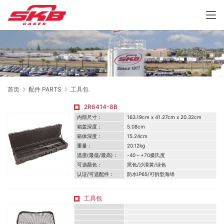
首页
配件 PARTS
工具包
2R6414-8B
内部尺寸：
163.19cm x 41.27cm x 20.32cm
箱盖深度：
5.08cm
箱体深度：
15.24cm
重量：
20.12kg
温度(最低/最高)：
-40～+70摄氏度
可选颜色：
黑色/沙漠黄/绿色
认证/可选配件：
防水IP65/可拆型海绵
工具包