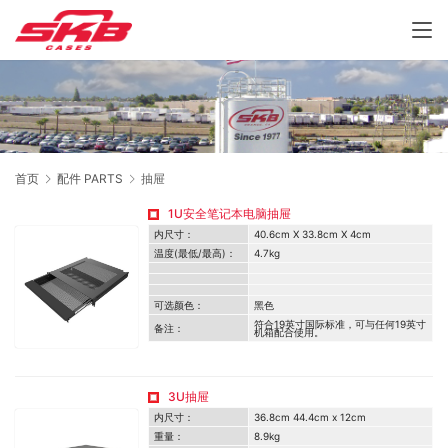
首页
配件 PARTS
抽屉
1U安全笔记本电脑抽屉
内尺寸：
40.6cm X 33.8cm X 4cm
温度(最低/最高)：
4.7kg
可选颜色：
黑色
符合19英寸国际标准，可与任何19英寸
备注：
机箱配合使用。
3U抽屉
内尺寸：
36.8cm 44.4cm x 12cm
重量：
8.9kg