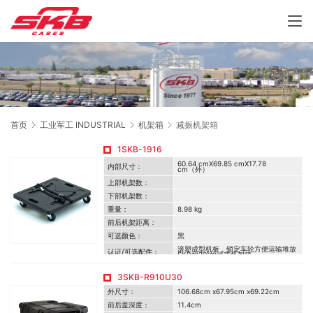
首页
工业军工 INDUSTRIAL
机架箱
减振机架箱
1SKB-1916
60.64 cmX69.85 cmX17.78
内部尺寸：
cm（外）
上部机架数：
下部机架数：
重量：
8.98 kg
前后机架距离：
可选颜色：
黑
滚塑成型机板，锁定车轮方便运输堆放
认证/可选配件：
SKB的20“的减震机架箱
3SKB-R910U30
外尺寸：
106.68cm x67.95cm x69.22cm
前后盖深度：
11.4cm