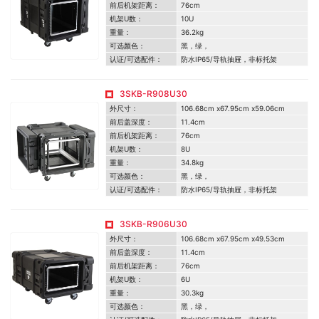
前后机架距离：
76cm
机架U数：
10U
重量：
36.2kg
可选颜色：
黑，绿，
认证/可选配件：
防水IP65/导轨抽屉，非标托架
3SKB-R908U30
外尺寸：
106.68cm x67.95cm x59.06cm
前后盖深度：
11.4cm
前后机架距离：
76cm
机架U数：
8U
重量：
34.8kg
可选颜色：
黑，绿，
认证/可选配件：
防水IP65/导轨抽屉，非标托架
3SKB-R906U30
外尺寸：
106.68cm x67.95cm x49.53cm
前后盖深度：
11.4cm
前后机架距离：
76cm
机架U数：
6U
重量：
30.3kg
可选颜色：
黑，绿，