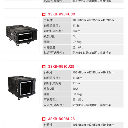
认证/可选配件：
防水IP65/导轨抽屉，非标托架
3SKB-R904U30
外尺寸：
106.68cm x67.95cm x41.28cm
前后盖深度：
11.4cm
前后机架距离：
76cm
机架U数：
4U
重量：
27.6kg
可选颜色：
黑，绿，
认证/可选配件：
防水IP65/导轨抽屉，非标托架
3SKB-R910U28
外尺寸：
106.68cm x67.95cm x69.22cm
前后盖深度：
11.5cm
前后机架距离：
71cm
机架U数：
10U
重量：
36.9kg
可选颜色：
黑，绿，
认证/可选配件：
防水IP65/导轨抽屉，非标托架
3SKB-R908U28
外尺寸：
106.68cm x67.95cm x59.69cm