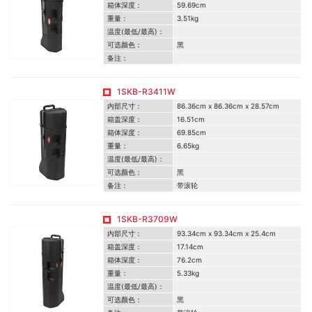
箱体深度：
59.69cm
重量：
3.51kg
温度(最低/最高)：
可选颜色：
黑
备注：
1SKB-R3411W
内部尺寸：
86.36cm x 86.36cm x 28.57cm
箱盖深度：
16.51cm
箱体深度：
69.85cm
重量：
6.65kg
温度(最低/最高)：
可选颜色：
黑
备注：
带滚轮
1SKB-R3709W
内部尺寸：
93.34cm x 93.34cm x 25.4cm
箱盖深度：
17.14cm
箱体深度：
76.2cm
重量：
5.33kg
温度(最低/最高)：
可选颜色：
黑