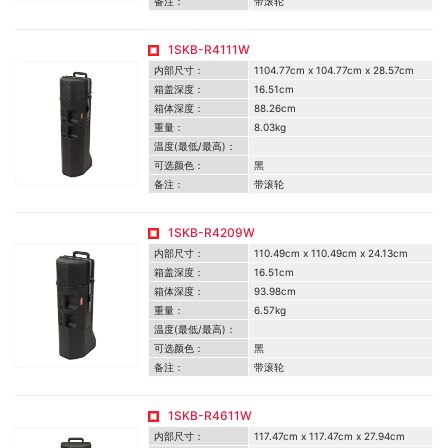
备注：
带滚轮
1SKB-R4111W
内部尺寸：
1104.77cm x 104.77cm x 28.57cm
箱盖深度：
16.51cm
箱体深度：
88.26cm
重量：
8.03kg
温度(最低/最高)：
可选颜色：
黑
备注：
带滚轮
1SKB-R4209W
内部尺寸：
110.49cm x 110.49cm x 24.13cm
箱盖深度：
16.51cm
箱体深度：
93.98cm
重量：
6.57kg
温度(最低/最高)：
可选颜色：
黑
备注：
带滚轮
1SKB-R4611W
内部尺寸：
117.47cm x 117.47cm x 27.94cm