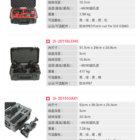
箱体深度：
10.7cm
温度(最低/最高)：
-49/90摄氏度
重量：
2.99 kg
可选颜色：
黑，绿，黄，橙，红
认证/可选配件：
防水IP67/Form cut for DJI OSMO
3i-20118LENS
内尺寸：
51.7cm x 29cm x 20.9cm
箱盖深度：
5cm
箱体深度：
15.8cm
温度(最低/最高)：
-49/90摄氏度
重量：
4.17 kg
可选颜色：
黑，绿，黄，橙
认证/可选配件：
防水IP67
3i-201510AX1
内尺寸：
52cm x 39.3cm x 25.4cm
箱盖深度：
5cm
箱体深度：
20.3cm
温度(最低/最高)：
-49/90摄氏度
重量：
7.26 kg
可选颜色：
黑，绿，黄，橙