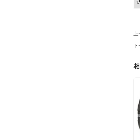
上
下
相