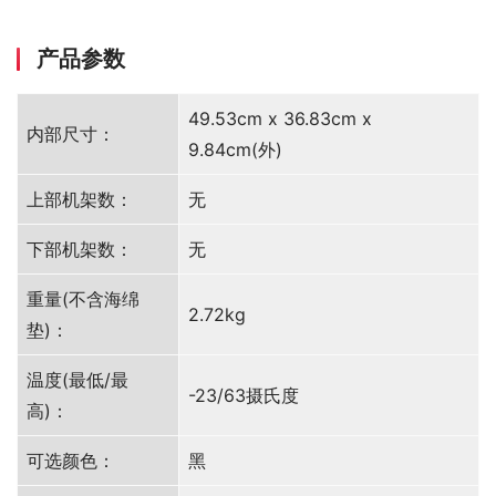
产品参数
49.53cm x 36.83cm x
内部尺寸：
9.84cm(外)
上部机架数：
无
下部机架数：
无
重量(不含海绵
2.72kg
垫)：
温度(最低/最
-23/63摄氏度
高)：
可选颜色：
黑