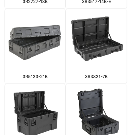
3R2727-18B
3R3517-14B-E
3R5123-21B
3R3821-7B