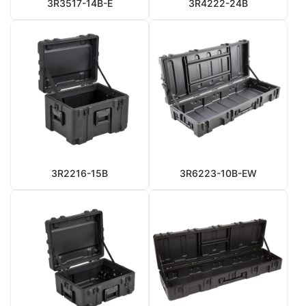
3R3517-14B-E
3R4222-24B
3R2216-15B
3R6223-10B-EW