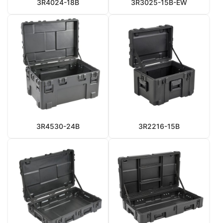
3R4024-18B
3R3025-15B-EW
3R4530-24B
3R2216-15B