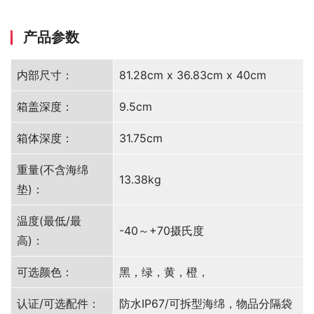
产品参数
内部尺寸：
81.28cm x 36.83cm x 40cm
箱盖深度：
9.5cm
箱体深度：
31.75cm
重量(不含海绵
13.38kg
垫)：
温度(最低/最
-40～+70摄氏度
高)：
可选颜色：
黑，绿，黄，橙，
认证/可选配件：
防水IP67/可拆型海绵，物品分隔袋