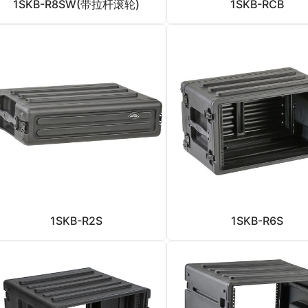
1SKB-R8SW(带拉杆滚轮)
1SKB-RCB
1SKB-R2S
1SKB-R6S