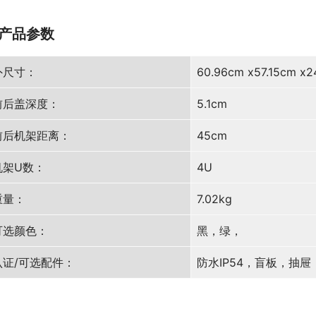
产品参数
外尺寸：
60.96cm x57.15cm x2
前后盖深度：
5.1cm
前后机架距离：
45cm
机架U数：
4U
重量：
7.02kg
可选颜色：
黑，绿，
认证/可选配件：
防水IP54，盲板，抽屉，